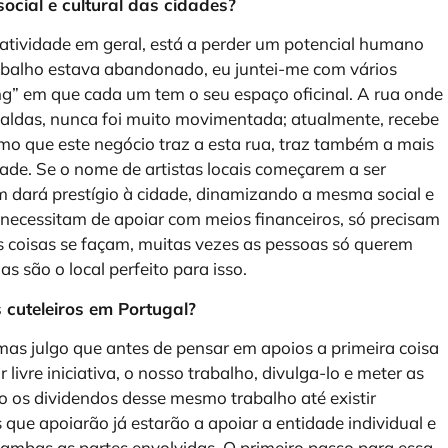
ocial e cultural das cidades?
criatividade em geral, está a perder um potencial humano
balho estava abandonado, eu juntei-me com vários
ng” em que cada um tem o seu espaço oficinal. A rua onde
aldas, nunca foi muito movimentada; atualmente, recebe
smo que este negócio traz a esta rua, traz também a mais
ade. Se o nome de artistas locais começarem a ser
m dará prestígio à cidade, dinamizando a mesma social e
necessitam de apoiar com meios financeiros, só precisam
s coisas se façam, muitas vezes as pessoas só querem
s são o local perfeito para isso.
 cuteleiros em Portugal?
 mas julgo que antes de pensar em apoios a primeira coisa
livre iniciativa, o nosso trabalho, divulga-lo e meter as
do os dividendos desse mesmo trabalho até existir
s que apoiarão já estarão a apoiar a entidade individual e
 ambas as partes envolvidas. O primeiro passo para essa