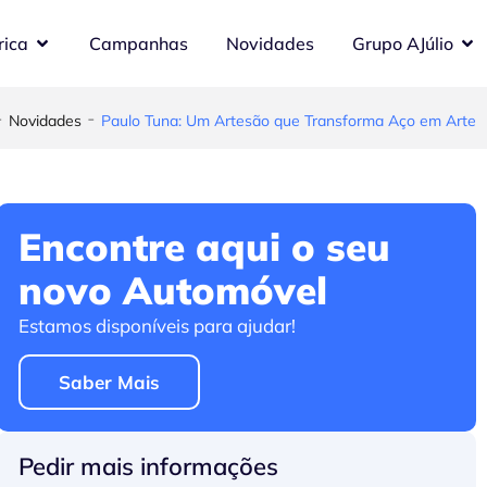
rica
Campanhas
Novidades
Grupo AJúlio
-
-
Novidades
Paulo Tuna: Um Artesão que Transforma Aço em Arte
Encontre aqui o seu
novo Automóvel
Estamos disponíveis para ajudar!
Saber Mais
Pedir mais informações