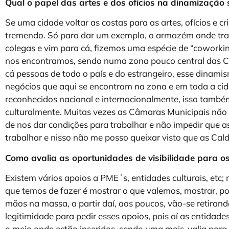
Qual o papel das artes e dos ofícios na dinamização s
Se uma cidade voltar as costas para as artes, ofícios e 
tremendo. Só para dar um exemplo, o armazém onde tra
colegas e vim para cá, fizemos uma espécie de “coworki
nos encontramos, sendo numa zona pouco central das C
cá pessoas de todo o país e do estrangeiro, esse dinami
negócios que aqui se encontram na zona e em toda a cid
reconhecidos nacional e internacionalmente, isso també
culturalmente. Muitas vezes as Câmaras Municipais não 
de nos dar condições para trabalhar e não impedir que a
trabalhar e nisso não me posso queixar visto que as Calda
Como avalia as oportunidades de visibilidade para os
Existem vários apoios a PME´s, entidades culturais, etc;
que temos de fazer é mostrar o que valemos, mostrar, por 
mãos na massa, a partir daí, aos poucos, vão-se retiran
legitimidade para pedir esses apoios, pois aí as entidade
o meio onde estão inseridos, sendo uma mais-valia para